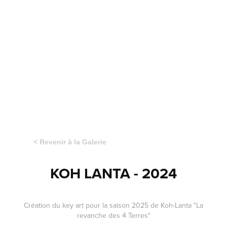
< Revenir à la Galerie
KOH LANTA - 2024
Création du key art pour la saison 2025 de Koh-Lanta "La
revanche des 4 Terres"